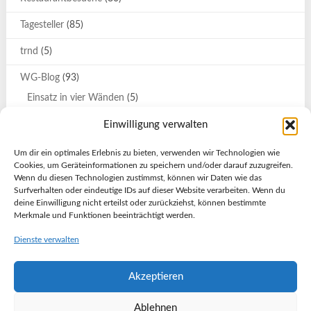
Tagesteller
(85)
trnd
(5)
WG-Blog
(93)
Einsatz in vier Wänden
(5)
Katrin
(9)
Einwilligung verwalten
Katrin und Svenja auf großer Tour
(7)
Um dir ein optimales Erlebnis zu bieten, verwenden wir Technologien wie
Cookies, um Geräteinformationen zu speichern und/oder darauf zuzugreifen.
Olessja
(2)
Wenn du diesen Technologien zustimmst, können wir Daten wie das
Surfverhalten oder eindeutige IDs auf dieser Website verarbeiten. Wenn du
Stockholm-Urlaub
(4)
deine Einwilligung nicht erteilst oder zurückziehst, können bestimmte
Merkmale und Funktionen beeinträchtigt werden.
Türkei-Urlaub
(21)
Dienste verwalten
WG-Blog.de-Fans
(8)
Akzeptieren
WG-Stories
(21)
Ablehnen