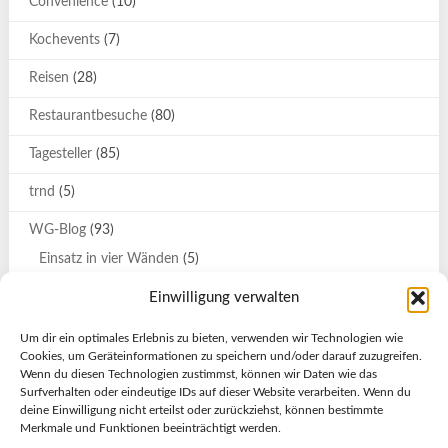
Convenience
(10)
Kochevents
(7)
Reisen
(28)
Restaurantbesuche
(80)
Tagesteller
(85)
trnd
(5)
WG-Blog
(93)
Einsatz in vier Wänden
(5)
Katrin
(9)
Einwilligung verwalten
Katrin und Svenja auf großer Tour
(7)
Um dir ein optimales Erlebnis zu bieten, verwenden wir Technologien wie
Cookies, um Geräteinformationen zu speichern und/oder darauf zuzugreifen.
Olessja
(2)
Wenn du diesen Technologien zustimmst, können wir Daten wie das
Surfverhalten oder eindeutige IDs auf dieser Website verarbeiten. Wenn du
Stockholm-Urlaub
(4)
deine Einwilligung nicht erteilst oder zurückziehst, können bestimmte
Merkmale und Funktionen beeinträchtigt werden.
Türkei-Urlaub
(21)