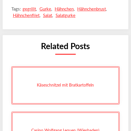
Tags:
gegrillt
,
Gurke
,
Hähnchen
,
Hähnchenbrust
,
Hähnchenfilet
,
Salat
,
Salatgurke
Related Posts
Käseschnitzel mit Bratkartoffeln
Casino Wolfgang Lequen (Wiesbaden)