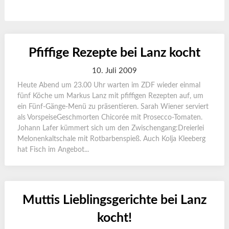
Pfiffige Rezepte bei Lanz kocht
10. Juli 2009
Heute Abend um 23.00 Uhr warten im ZDF wieder einmal
fünf Köche um Markus Lanz mit pfiffigen Rezepten auf, um
ein Fünf-Gänge-Menü zu präsentieren. Sarah Wiener serviert
als VorspeiseGeschmorten Chicorée mit Prosecco-Tomaten.
Johann Lafer kümmert sich um den Zwischengang:Dreierlei
Melonenkaltschale mit Rotbarbenspieß. Auch Kolja Kleeberg
hat Fisch im Angebot...
Muttis Lieblingsgerichte bei Lanz
kocht!