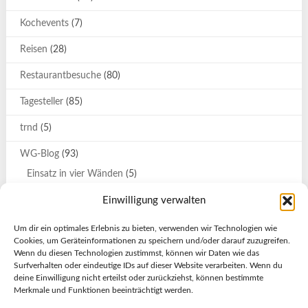
Kochevents
(7)
Reisen
(28)
Restaurantbesuche
(80)
Tagesteller
(85)
trnd
(5)
WG-Blog
(93)
Einsatz in vier Wänden
(5)
Katrin
(9)
Einwilligung verwalten
Katrin und Svenja auf großer Tour
(7)
Um dir ein optimales Erlebnis zu bieten, verwenden wir Technologien wie
Cookies, um Geräteinformationen zu speichern und/oder darauf zuzugreifen.
Olessja
(2)
Wenn du diesen Technologien zustimmst, können wir Daten wie das
Surfverhalten oder eindeutige IDs auf dieser Website verarbeiten. Wenn du
Stockholm-Urlaub
(4)
deine Einwilligung nicht erteilst oder zurückziehst, können bestimmte
Merkmale und Funktionen beeinträchtigt werden.
Türkei-Urlaub
(21)