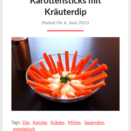
Karottensticks mit
Kräuterdip
Posted On 6. Juni 2013
Tags:
Dip
,
Karotte
,
Kräuter
,
Möhre
,
Sauerrahm
,
vegetarisch