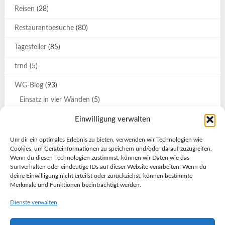
Reisen
(28)
Restaurantbesuche
(80)
Tagesteller
(85)
trnd
(5)
WG-Blog
(93)
Einsatz in vier Wänden
(5)
Katrin
(9)
Einwilligung verwalten
Katrin und Svenja auf großer Tour
(7)
Um dir ein optimales Erlebnis zu bieten, verwenden wir Technologien wie
Cookies, um Geräteinformationen zu speichern und/oder darauf zuzugreifen.
Olessja
(2)
Wenn du diesen Technologien zustimmst, können wir Daten wie das
Surfverhalten oder eindeutige IDs auf dieser Website verarbeiten. Wenn du
Stockholm-Urlaub
(4)
deine Einwilligung nicht erteilst oder zurückziehst, können bestimmte
Merkmale und Funktionen beeinträchtigt werden.
Türkei-Urlaub
(21)
Dienste verwalten
WG-Blog.de-Fans
(8)