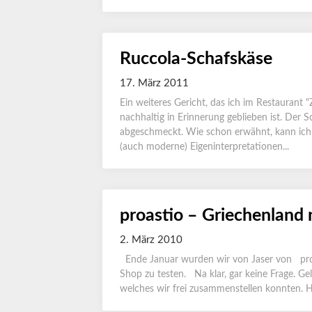
Ruccola-Schafskäse
17. März 2011
Ein weiteres Gericht, das ich im Restaurant
nachhaltig in Erinnerung geblieben ist. Der 
abgeschmeckt. Wie schon erwähnt, kann ich 
(auch moderne) Eigeninterpretationen...
proastio – Griechenland 
2. März 2010
Ende Januar wurden wir von Jaser von proa
Shop zu testen. Na klar, gar keine Frage. G
welches wir frei zusammenstellen konnten. Hi