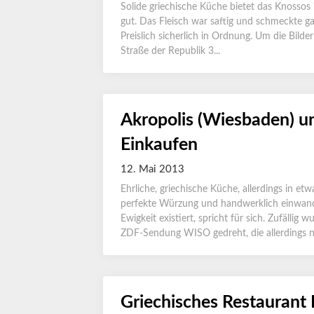
Solide griechische Küche bietet das Knossos 
gut. Das Fleisch war saftig und schmeckte ga
Preislich sicherlich in Ordnung. Um die Bilde
Straße der Republik 3...
Akropolis (Wiesbaden) u
Einkaufen
12. Mai 2013
Ehrliche, griechische Küche, allerdings in e
perfekte Würzung und handwerklich einwandf
Ewigkeit existiert, spricht für sich. Zufäll
ZDF-Sendung WISO gedreht, die allerdings nie
Griechisches Restaurant 