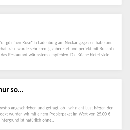
 "Zur güld’nen Rose" in Ladenburg am Neckar gegessen habe und
Schafskäse wurde sehr cremig zubereitet und perfekt mit Ruccola
das Restaurant wärmstens empfehlen. Die Küche bietet viele
nur so…
stio angeschrieben und gefragt, ob wir nicht Lust hätten den
elockt wurden wir mit einem Probierpaket im Wert von 25,00 €
ntergrund ist natürlich ohne...