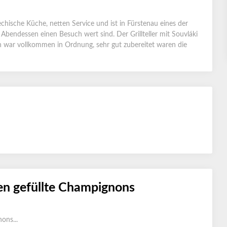
iechische Küche, netten Service und ist in Fürstenau eines der
 Abendessen einen Besuch wert sind. Der Grillteller mit Souvláki
en war vollkommen in Ordnung, sehr gut zubereitet waren die
en gefüllte Champignons
ons...