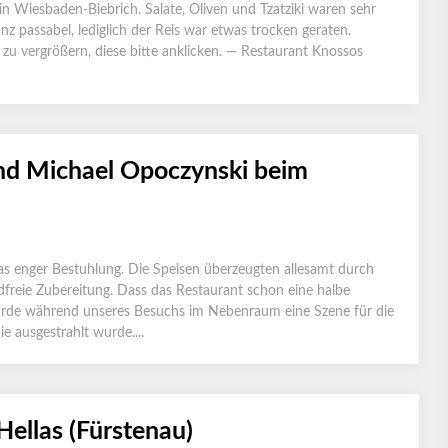
in Wiesbaden-Biebrich. Salate, Oliven und Tzatziki waren sehr
nz passabel, lediglich der Reis war etwas trocken geraten.
r zu vergrößern, diese bitte anklicken. — Restaurant Knossos
nd Michael Opoczynski beim
twas enger Bestuhlung. Die Speisen überzeugten allesamt durch
reie Zubereitung. Dass das Restaurant schon eine halbe
ig wurde während unseres Besuchs im Nebenraum eine Szene für die
 ausgestrahlt wurde....
Hellas (Fürstenau)