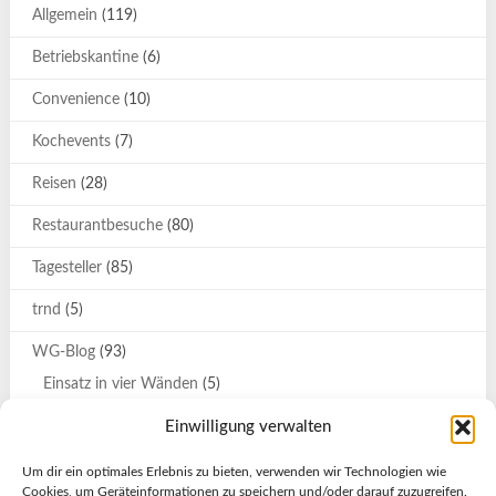
Allgemein
(119)
Betriebskantine
(6)
Convenience
(10)
Kochevents
(7)
Reisen
(28)
Restaurantbesuche
(80)
Tagesteller
(85)
trnd
(5)
WG-Blog
(93)
Einsatz in vier Wänden
(5)
Katrin
(9)
Einwilligung verwalten
Katrin und Svenja auf großer Tour
(7)
Um dir ein optimales Erlebnis zu bieten, verwenden wir Technologien wie
Cookies, um Geräteinformationen zu speichern und/oder darauf zuzugreifen.