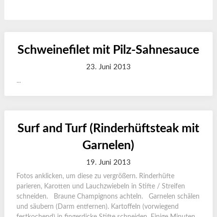
Schweinefilet mit Pilz-Sahnesauce
23. Juni 2013
...
Surf and Turf (Rinderhüftsteak mit
Garnelen)
19. Juni 2013
Fotos anklicken, um diese zu vergrößern. Rinderhüfte
parieren, Karotten und Lauchzwiebeln in Stifte / Streifen
schneiden. Braune Champignons achteln. Garnelen schälen
und säubern (Darm entfernen). Kartoffeln (vorwiegend