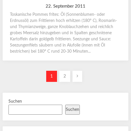
22. September 2011
Toskanische Pommes frites: Öl (Sonnenblumen- oder
Erdnussöl) zum Frittieren hoch erhitzen (180° C), Rosmarin-
und Thymianzweige, ganze Knoblauchzehen und reichlich
grobes Meersalz hinzugeben und in Spalten geschnittene
Kartoffeln darin goldgelb frittieren. Seezunge und Sauce:
Seezungenfilets säubern und in Alufolie (innen mit Öl
bestrichen) bei 180° C rund 20-30 Minuten...
Seitennummerierung
1
2
der
Beiträge
Suchen
Suchen